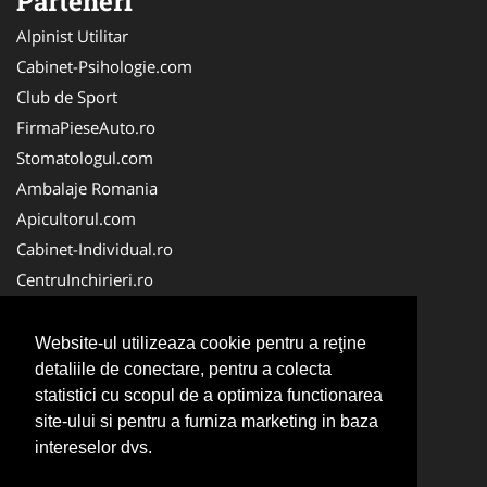
Parteneri
Alpinist Utilitar
Cabinet-Psihologie.com
Club de Sport
FirmaPieseAuto.ro
Stomatologul.com
Ambalaje Romania
Apicultorul.com
Cabinet-Individual.ro
CentruInchirieri.ro
Medic-Bun.com
FirmaDeratizare.ro
Website-ul utilizeaza cookie pentru a reţine
InstructorScoalaAuto.ro
detaliile de conectare, pentru a colecta
statistici cu scopul de a optimiza functionarea
SalonFrizerieCanina.com
site-ului si pentru a furniza marketing in baza
Scoala Auto
intereselor dvs.
Service-Reparatii.com