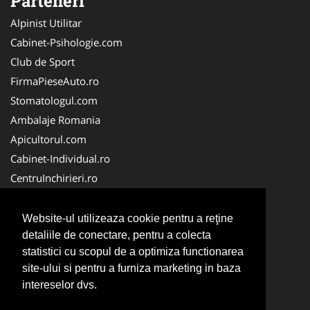
Parteneri
Alpinist Utilitar
Cabinet-Psihologie.com
Club de Sport
FirmaPieseAuto.ro
Stomatologul.com
Ambalaje Romania
Apicultorul.com
Cabinet-Individual.ro
CentruInchirieri.ro
Medic-Bun.com
FirmaDeratizare.ro
Website-ul utilizeaza cookie pentru a reţine
InstructorScoalaAuto.ro
detaliile de conectare, pentru a colecta
statistici cu scopul de a optimiza functionarea
SalonFrizerieCanina.com
site-ului si pentru a furniza marketing in baza
Scoala Auto
intereselor dvs.
Service-Reparatii.com