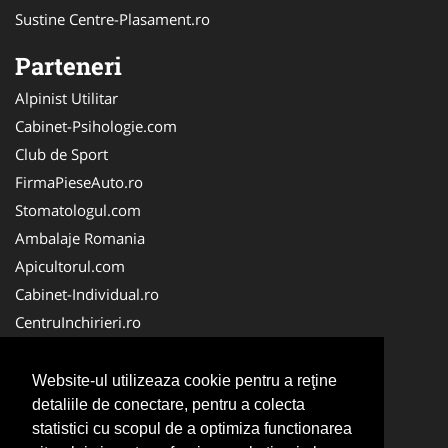
Sustine Centre-Plasament.ro
Parteneri
Alpinist Utilitar
Cabinet-Psihologie.com
Club de Sport
FirmaPieseAuto.ro
Stomatologul.com
Ambalaje Romania
Apicultorul.com
Cabinet-Individual.ro
CentruInchirieri.ro
Medic-Bun.com
FirmaDeratizare.ro
Website-ul utilizeaza cookie pentru a reţine
InstructorScoalaAuto.ro
detaliile de conectare, pentru a colecta
statistici cu scopul de a optimiza functionarea
SalonFrizerieCanina.com