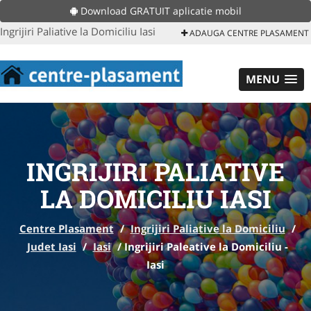
Download GRATUIT aplicatie mobil
Ingrijiri Paliative la Domiciliu Iasi
ADAUGA CENTRE PLASAMENT
MENU
INGRIJIRI PALIATIVE
LA DOMICILIU IASI
Centre Plasament
/
Ingrijiri Paliative la Domiciliu
/
Judet Iasi
/
Iasi
/
Ingrijiri Paleative la Domiciliu -
Iasi