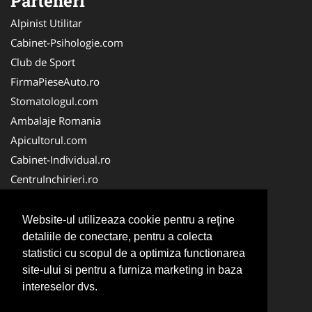
Parteneri
Alpinist Utilitar
Cabinet-Psihologie.com
Club de Sport
FirmaPieseAuto.ro
Stomatologul.com
Ambalaje Romania
Apicultorul.com
Cabinet-Individual.ro
CentruInchirieri.ro
Medic-Bun.com
FirmaDeratizare.ro
Website-ul utilizeaza cookie pentru a reţine
InstructorScoalaAuto.ro
detaliile de conectare, pentru a colecta
statistici cu scopul de a optimiza functionarea
SalonFrizerieCanina.com
site-ului si pentru a furniza marketing in baza
Scoala Auto
intereselor dvs.
Service-Reparatii.com