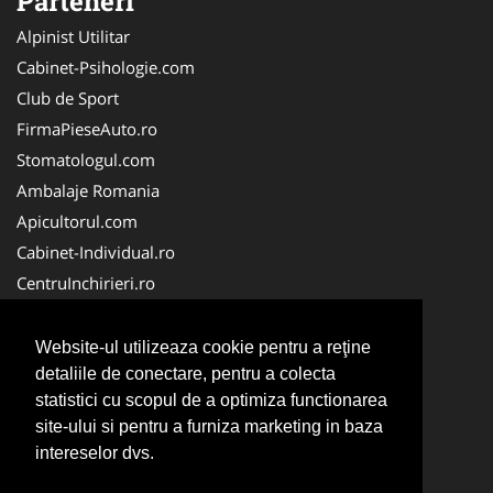
Parteneri
Alpinist Utilitar
Cabinet-Psihologie.com
Club de Sport
FirmaPieseAuto.ro
Stomatologul.com
Ambalaje Romania
Apicultorul.com
Cabinet-Individual.ro
CentruInchirieri.ro
Medic-Bun.com
FirmaDeratizare.ro
Website-ul utilizeaza cookie pentru a reţine
InstructorScoalaAuto.ro
detaliile de conectare, pentru a colecta
statistici cu scopul de a optimiza functionarea
SalonFrizerieCanina.com
site-ului si pentru a furniza marketing in baza
Scoala Auto
intereselor dvs.
Service-Reparatii.com