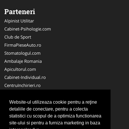
Parteneri
Alpinist Utilitar
Cabinet-Psihologie.com
Club de Sport
FirmaPieseAuto.ro
Stomatologul.com
Ambalaje Romania
Apicultorul.com
Cabinet-Individual.ro
CentruInchirieri.ro
Medic-Bun.com
FirmaDeratizare.ro
Website-ul utilizeaza cookie pentru a reţine
InstructorScoalaAuto.ro
detaliile de conectare, pentru a colecta
statistici cu scopul de a optimiza functionarea
SalonFrizerieCanina.com
site-ului si pentru a furniza marketing in baza
Scoala Auto