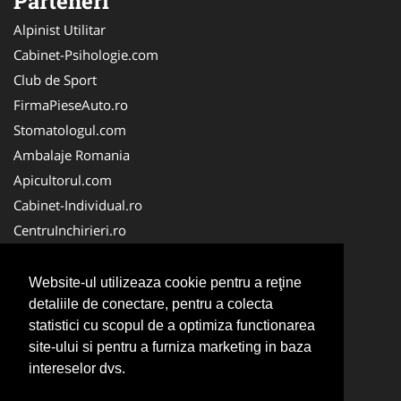
Parteneri
Alpinist Utilitar
Cabinet-Psihologie.com
Club de Sport
FirmaPieseAuto.ro
Stomatologul.com
Ambalaje Romania
Apicultorul.com
Cabinet-Individual.ro
CentruInchirieri.ro
Medic-Bun.com
FirmaDeratizare.ro
Website-ul utilizeaza cookie pentru a reţine
InstructorScoalaAuto.ro
detaliile de conectare, pentru a colecta
statistici cu scopul de a optimiza functionarea
SalonFrizerieCanina.com
site-ului si pentru a furniza marketing in baza
Scoala Auto
intereselor dvs.
Service-Reparatii.com