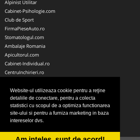
Alpinist Utilitar
Cabinet-Psihologie.com
Club de Sport
FirmaPieseAuto.ro
Stomatologul.com
Ambalaje Romania
Apicultorul.com
Cabinet-Individual.ro
CentruInchirieri.ro
Medic-Bun.com
FirmaDeratizare.ro
Website-ul utilizeaza cookie pentru a reţine
InstructorScoalaAuto.ro
detaliile de conectare, pentru a colecta
statistici cu scopul de a optimiza functionarea
SalonFrizerieCanina.com
site-ului si pentru a furniza marketing in baza
Scoala Auto
intereselor dvs.
Service-Reparatii.com
Am inteles, sunt de acord!