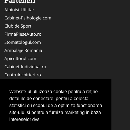
Parteneri
Alpinist Utilitar
Cabinet-Psihologie.com
Club de Sport
FirmaPieseAuto.ro
Stomatologul.com
Ambalaje Romania
Apicultorul.com
Cabinet-Individual.ro
CentruInchirieri.ro
Medic-Bun.com
FirmaDeratizare.ro
Website-ul utilizeaza cookie pentru a reţine
InstructorScoalaAuto.ro
detaliile de conectare, pentru a colecta
statistici cu scopul de a optimiza functionarea
SalonFrizerieCanina.com
site-ului si pentru a furniza marketing in baza
Scoala Auto
intereselor dvs.
Service-Reparatii.com