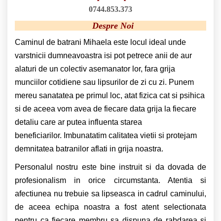
0744.853.373
Despre Noi
Caminul de batrani Mihaela este locul ideal unde
varstnicii dumneavoastra isi pot petrece anii de aur
alaturi de un colectiv asemanator lor, fara grija
munciilor cotidiene sau lipsurilor de zi cu zi. Punem
mereu sanatatea pe primul loc, atat fizica cat si psihica
si de aceea vom avea de fiecare data grija la fiecare
detaliu care ar putea influenta starea
beneficiarilor. Imbunatatim calitatea vietii si protejam
demnitatea batranilor aflati in grija noastra.
Personalul nostru este bine instruit si da dovada de
profesionalism in orice circumstanta. Atentia si
afectiunea nu trebuie sa lipseasca in cadrul caminului,
de aceea echipa noastra a fost atent selectionata
pentru ca fiecare membru sa dispuna de rabdarea si