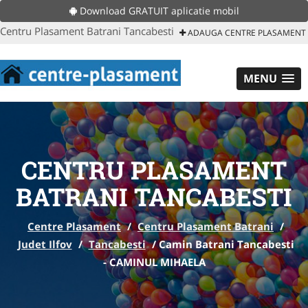
Download GRATUIT aplicatie mobil
Centru Plasament Batrani Tancabesti
ADAUGA CENTRE PLASAMENT
MENU
CENTRU PLASAMENT
BATRANI TANCABESTI
Centre Plasament
/
Centru Plasament Batrani
/
Judet Ilfov
/
Tancabesti
/
Camin Batrani Tancabesti
- CAMINUL MIHAELA