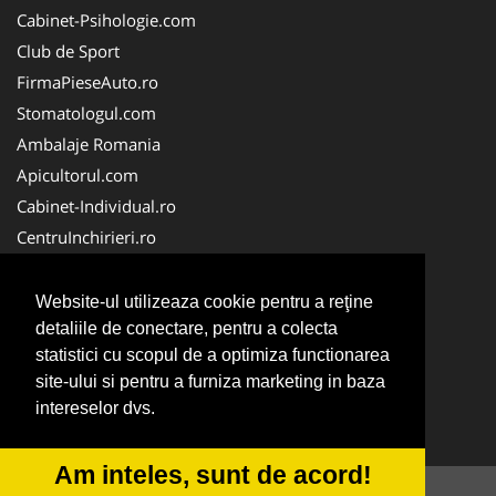
Cabinet-Psihologie.com
Club de Sport
FirmaPieseAuto.ro
Stomatologul.com
Ambalaje Romania
Apicultorul.com
Cabinet-Individual.ro
CentruInchirieri.ro
Medic-Bun.com
FirmaDeratizare.ro
Website-ul utilizeaza cookie pentru a reţine
InstructorScoalaAuto.ro
detaliile de conectare, pentru a colecta
statistici cu scopul de a optimiza functionarea
SalonFrizerieCanina.com
site-ului si pentru a furniza marketing in baza
Scoala Auto
intereselor dvs.
Service-Reparatii.com
Am inteles, sunt de acord!