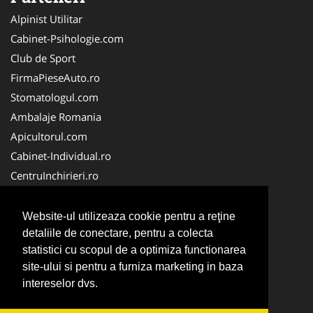
Alpinist Utilitar
Cabinet-Psihologie.com
Club de Sport
FirmaPieseAuto.ro
Stomatologul.com
Ambalaje Romania
Apicultorul.com
Cabinet-Individual.ro
CentruInchirieri.ro
Medic-Bun.com
FirmaDeratizare.ro
Website-ul utilizeaza cookie pentru a reţine
InstructorScoalaAuto.ro
detaliile de conectare, pentru a colecta
statistici cu scopul de a optimiza functionarea
SalonFrizerieCanina.com
site-ului si pentru a furniza marketing in baza
Scoala Auto
intereselor dvs.
Service-Reparatii.com