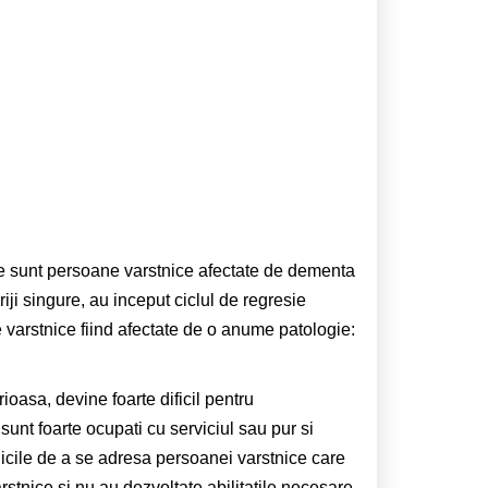
ice sunt persoane varstnice afectate de dementa
iji singure, au inceput ciclul de regresie
e varstnice fiind afectate de o anume patologie:
rioasa, devine foarte dificil pentru
 sunt foarte ocupati cu serviciul sau pur si
icile de a se adresa persoanei varstnice care
stnice si nu au dezvoltate abilitatile necesare