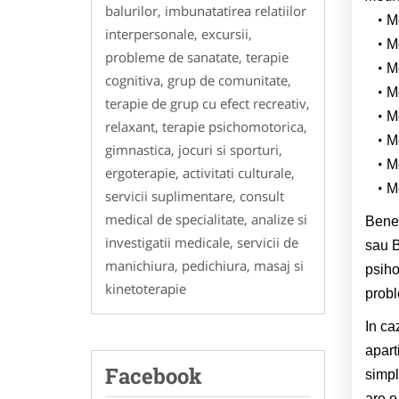
balurilor, imbunatatirea relatiilor
M
interpersonale, excursii,
M
probleme de sanatate, terapie
M
cognitiva, grup de comunitate,
M
terapie de grup cu efect recreativ,
M
relaxant, terapie psichomotorica,
M
gimnastica, jocuri si sporturi,
M
ergoterapie, activitati culturale,
Me
servicii suplimentare, consult
medical de specialitate, analize si
Benef
investigatii medicale, servicii de
sau B
manichiura, pedichiura, masaj si
psiho
kinetoterapie
probl
In ca
apart
Facebook
simpl
are o