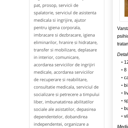
pat, prosop, servicii de
spalatorie, serviciul de asistenta
medicala si ingrijire, ajutor
pentru igiena corporala,
Varst
imbracare si dezbracare, igiena
psihi
eliminarilor, hranire si hidratare,
trata
transfer si mobilizare, deplasare
Detal
in interior, comunicare,
1
acordarea serviciilor de ingrijiri
8 
medicale, acordarea serviciilor
c
de recuperare si reabilitare,
b
consultatie medicala, serviciul de
li
socializare si petrecere a timpului
sp
liber, imbunatatirea abilitatilor
b
sociale ale asistatilor, depasirea
dependentelor, dobandirea
v
independentei, organizare a
Medic