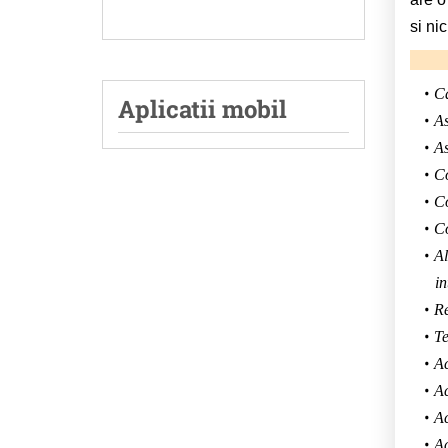
si ni
Ca
Aplicatii mobil
As
As
Co
Co
Co
Al
in
Re
Te
Ac
Ac
Ac
Ac