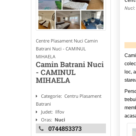
Cent
Nuci
Centre Plasament Nuci Camin
Batrani Nuci - CAMINUL
Camin
MIHAELA
Camin Batrani Nuci
colec
- CAMINUL
loc, 
MIHAELA
stare
Perso
Categorie:
Centru Plasament
trebu
Batrani
membr
Judet:
Ilfov
acasa
Oras:
Nuci
0744853373