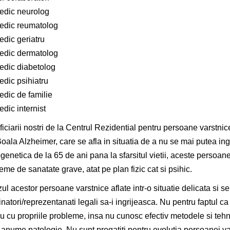
edic neurolog
edic reumatolog
edic geriatru
edic dermatolog
edic diabetolog
edic psihiatru
edic de familie
dic internist
iciarii nostri de la Centrul Rezidential pentru persoane varstn
oala Alzheimer, care se afla in situatia de a nu se mai putea ingr
genetica de la 65 de ani pana la sfarsitul vietii, aceste persoan
eme de sanatate grave, atat pe plan fizic cat si psihic.
zul acestor persoane varstnice aflate intr-o situatie delicata si se
inatori/reprezentanati legali sa-i ingrijeasca. Nu pentru faptul ca
u cu propriile probleme, insa nu cunosc efectiv metodele si tehn
 anume patologie. Nu sunt pregatiti pentru evolutia persoanei var