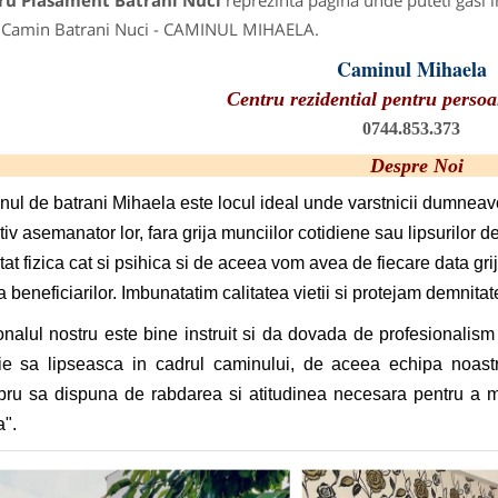
ru Plasament Batrani Nuci
reprezinta pagina unde puteti gasi i
: Camin Batrani Nuci - CAMINUL MIHAELA.
Caminul Mihaela
Centru rezidential pentru persoa
0744.853.373
Despre Noi
ul de batrani Mihaela este locul ideal unde varstnicii dumneavoa
tiv asemanator lor, fara grija munciilor cotidiene sau lipsurilor
atat fizica cat si psihica si de aceea vom avea de fiecare data grij
a beneficiarilor. Imbunatatim calitatea vietii si protejam demnitatea
nalul nostru este bine instruit si da dovada de profesionalism 
ie sa lipseasca in cadrul caminului, de aceea echipa noastr
u sa dispuna de rabdarea si atitudinea necesara pentru a me
".