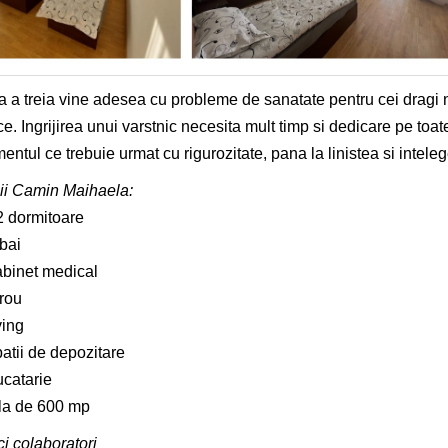
a a treia vine adesea cu probleme de sanatate pentru cei dragi n
ce. Ingrijirea unui varstnic necesita mult timp si dedicare pe toate
mentul ce trebuie urmat cu rigurozitate, pana la linistea si intele
ii Camin Maihaela:
2 dormitoare
bai
abinet medical
irou
ving
atii de depozitare
ucatarie
ila de 600 mp
i colaboratori