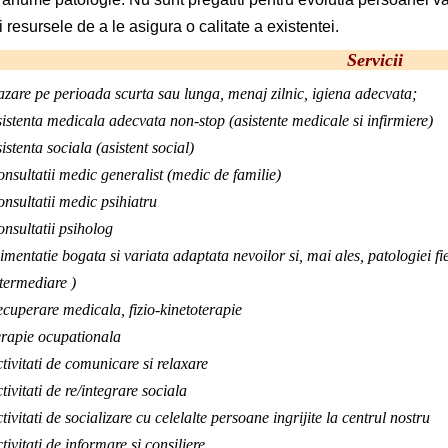
ci resursele de a le asigura o calitate a existentei.
Servicii
zare pe perioada scurta sau lunga, menaj zilnic, igiena adecvata;
istenta medicala adecvata non-stop (asistente medicale si infirmiere)
istenta sociala (asistent social)
nsultatii medic generalist (medic de familie)
nsultatii medic psihiatru
nsultatii psiholog
imentatie bogata si variata adaptata nevoilor si, mai ales, patologiei f
termediare )
cuperare medicala, fizio-kinetoterapie
rapie ocupationala
tivitati de comunicare si relaxare
tivitati de re/integrare sociala
tivitati de socializare cu celelalte persoane ingrijite la centrul nostru
tivitati de informare si consiliere