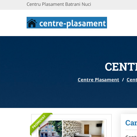
Centru Plasament Batrani Nuci
CENT
Centre Plasament
/
Cent
PROMOVAT
Ca