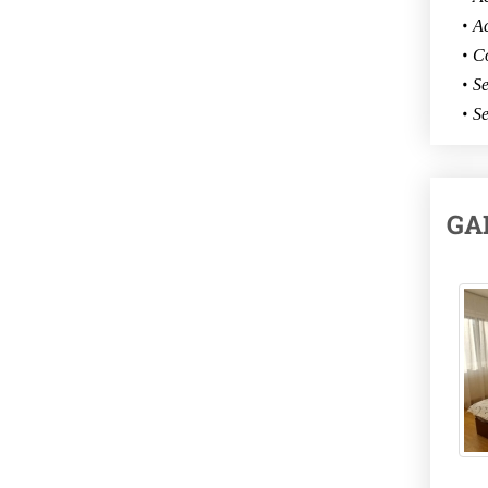
Ac
Co
Se
Se
GA