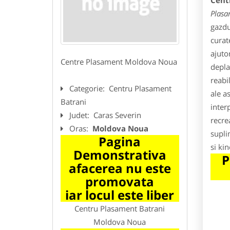
Cent
Plasa
gazdu
curat
ajuto
Centre Plasament Moldova Noua
depla
reabi
Categorie:
Centru Plasament
ale a
Batrani
inter
Judet:
Caras Severin
recrea
Oras:
Moldova Noua
supli
Pagina
si ki
Demonstrativa
P
afacerea nu este
promovata
iar locul este liber
Centru Plasament Batrani
Moldova Noua