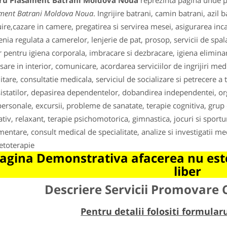
ru Plasament Batrani Moldova Noua
reprezinta pagina unde pu
ment Batrani Moldova Noua
. Ingrijire batrani, camin batrani, azil
ire,cazare in camere, pregatirea si servirea mesei, asigurarea inca
enia regulata a camerelor, lenjerie de pat, prosop, servicii de spalat
r pentru igiena corporala, imbracare si dezbracare, igiena eliminari
sare in interior, comunicare, acordarea serviciilor de ingrijiri med
litare, consultatie medicala, serviciul de socializare si petrecere a 
sistatilor, depasirea dependentelor, dobandirea independentei, org
personale, excursii, probleme de sanatate, terapie cognitiva, grup
tiv, relaxant, terapie psichomotorica, gimnastica, jocuri si sporturi,
mentare, consult medical de specialitate, analize si investigatii me
netoterapie
agina Demonstrativa afacerea nu este
liber
Descriere Servicii Promovare
Pentru detalii folositi formula