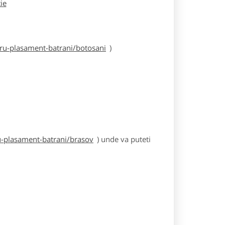
tie
ru-plasament-batrani/botosani
)
u-plasament-batrani/brasov
) unde va puteti