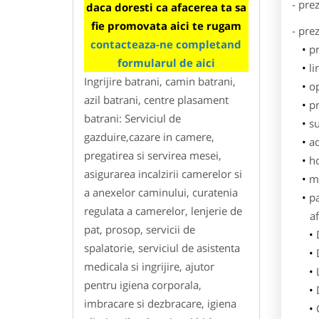
- pre
daca doresti ca afacerea ta sa
fie promovata aici te rugam
- pre
contacteaza-ne completand
p
formularul de aici
li
Ingrijire batrani, camin batrani,
o
azil batrani, centre plasament
pr
batrani: Serviciul de
su
gazduire,cazare in camere,
ad
pregatirea si servirea mesei,
h
asigurarea incalzirii camerelor si
m
a anexelor caminului, curatenia
p
regulata a camerelor, lenjerie de
af
pat, prosop, servicii de
spalatorie, serviciul de asistenta
medicala si ingrijire, ajutor
pentru igiena corporala,
imbracare si dezbracare, igiena