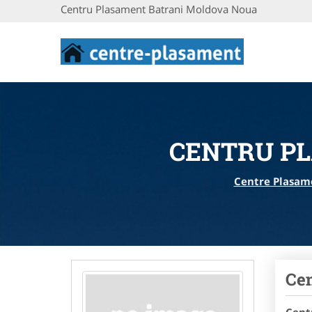
Centru Plasament Batrani Moldova Noua
CENTRU P
Centre Plasam
Ce