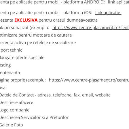
zenta pe aplicatie pentru mobil - platforma
ANDROID
:
link aplica
zenta pe aplicatie pentru mobil - platforma
iOS
:
link aplicatie
rezenta
EXCLUSIVA
pentru orasul dumneavoastra
nk personalizat (exemplu:
https://www.centre-plasament.ro/cent
ptimizare pentru motoare de cautare
ezenta activa pe retelele de socializare
port tehnic
augare oferte speciale
osting
entenanta
agina proprie (exemplu:
https://www.centre-plasament.ro/centr
isa:
Datele de Contact - adresa, telefoane, fax, email, website
Descriere afacere
Logo companie
Descrierea Serviciilor si a Preturilor
Galerie Foto