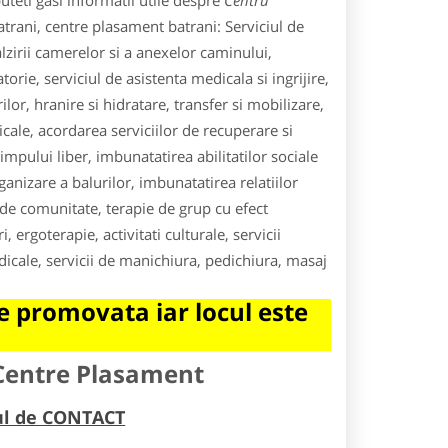
teti gasi informatii utile despre
Centru
 batrani, centre plasament batrani: Serviciul de
lzirii camerelor si a anexelor caminului,
orie, serviciul de asistenta medicala si ingrijire,
lor, hranire si hidratare, transfer si mobilizare,
icale, acordarea serviciilor de recuperare si
timpului liber, imbunatatirea abilitatilor sociale
anizare a balurilor, imbunatatirea relatiilor
 de comunitate, terapie de grup cu efect
 ergoterapie, activitati culturale, servicii
dicale, servicii de manichiura, pedichiura, masaj
 promovata iar locul este
 Centre Plasament
rul de CONTACT