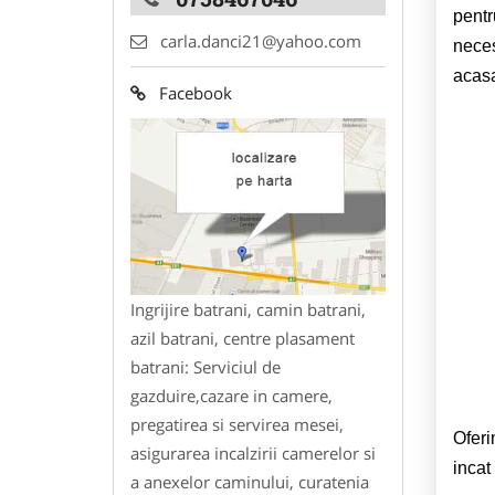
pent
carla.danci21@yahoo.com
neces
acasa
Facebook
Ingrijire batrani, camin batrani,
azil batrani, centre plasament
batrani: Serviciul de
gazduire,cazare in camere,
pregatirea si servirea mesei,
Oferi
asigurarea incalzirii camerelor si
incat
a anexelor caminului, curatenia