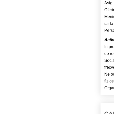
Asigu
Oferi
Meniu
iar l
Perso
Activ
In pr
de re
Socia
frecve
Ne oc
fizic
Organ
GA