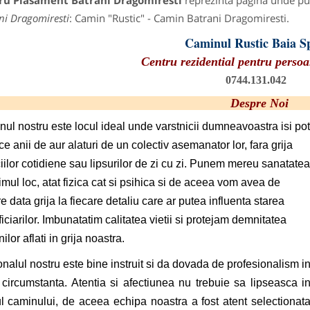
ru Plasament Batrani Dragomiresti
reprezinta pagina unde put
ni Dragomiresti
: Camin "Rustic" - Camin Batrani Dragomiresti.
Caminul Rustic Baia S
Centru rezidential pentru persoa
0744.131.042
Despre Noi
ul nostru este locul ideal unde varstnicii dumneavoastra isi pot
ce anii de aur alaturi de un colectiv asemanator lor, fara grija
ilor cotidiene sau lipsurilor de zi cu zi. Punem mereu sanatatea
imul loc, atat fizica cat si psihica si de aceea vom avea de
re data grija la fiecare detaliu care ar putea influenta starea
iciarilor. Imbunatatim calitatea vietii si protejam demnitatea
ilor aflati in grija noastra.
nalul nostru este bine instruit si da dovada de profesionalism i
 circumstanta. Atentia si afectiunea nu trebuie sa lipseasca i
l caminului, de aceea echipa noastra a fost atent selectionat