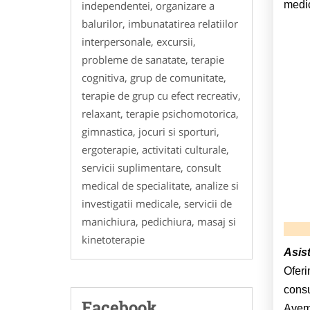
medic
independentei, organizare a
balurilor, imbunatatirea relatiilor
interpersonale, excursii,
probleme de sanatate, terapie
cognitiva, grup de comunitate,
terapie de grup cu efect recreativ,
relaxant, terapie psichomotorica,
gimnastica, jocuri si sporturi,
ergoterapie, activitati culturale,
servicii suplimentare, consult
medical de specialitate, analize si
investigatii medicale, servicii de
manichiura, pedichiura, masaj si
kinetoterapie
Asis
Oferi
consu
Facebook
Avem 