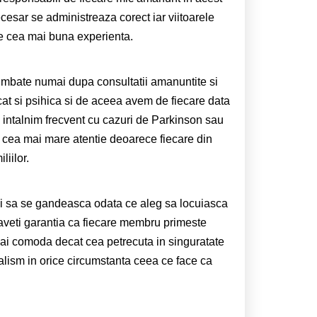
cesar se administreaza corect iar viitoarele
e cea mai buna experienta.
imbate numai dupa consultatii amanuntite si
cat si psihica si de aceea avem de fiecare data
Ne intalnim frecvent cu cazuri de Parkinson sau
cu cea mai mare atentie deoarece fiecare din
liilor.
ebui sa se gandeasca odata ce aleg sa locuiasca
 aveti garantia ca fiecare membru primeste
mai comoda decat cea petrecuta in singuratate
alism in orice circumstanta ceea ce face ca