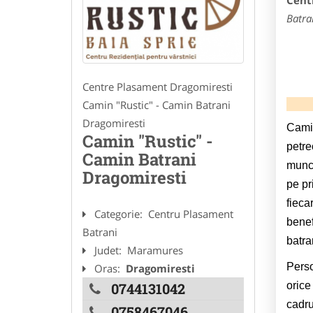
Cent
Batra
Centre Plasament Dragomiresti
Camin "Rustic" - Camin Batrani
Dragomiresti
Camin
Camin "Rustic" -
petre
Camin Batrani
munci
Dragomiresti
pe pr
fieca
Categorie:
Centru Plasament
benef
Batrani
batran
Judet:
Maramures
Perso
Oras:
Dragomiresti
0744131042
orice
cadru
0758467046