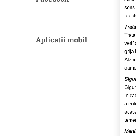
sens.
probl
Trat
Trata
Aplicatii mobil
verif
grija
Alzhe
oamen
Sigu
Sigur
in ca
atent
acasa
temer
Meni