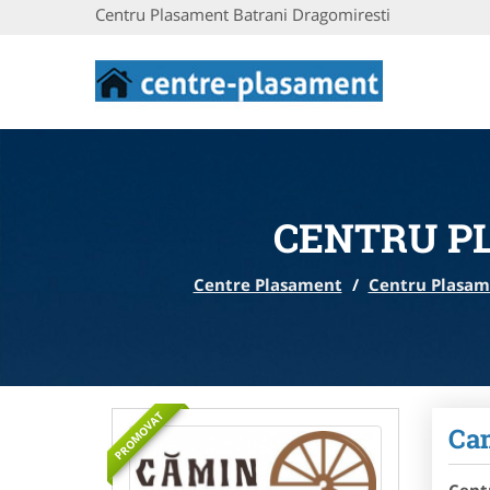
Centru Plasament Batrani Dragomiresti
CENTRU P
Centre Plasament
/
Centru Plasam
PROMOVAT
Cam