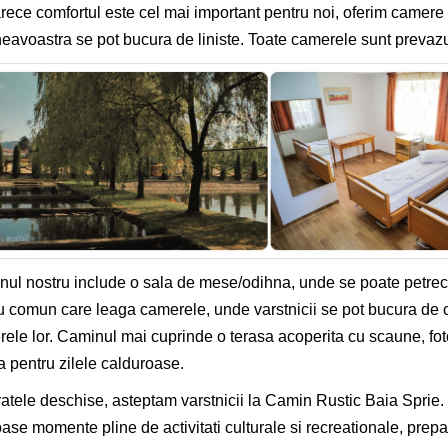
ece comfortul este cel mai important pentru noi, oferim camere de
avoastra se pot bucura de liniste. Toate camerele sunt prevazute
ul nostru include o sala de mese/odihna, unde se poate petrece 
u comun care leaga camerele, unde varstnicii se pot bucura de cit
ele lor. Caminul mai cuprinde o terasa acoperita cu scaune, foto
a pentru zilele calduroase.
atele deschise, asteptam varstnicii la Camin Rustic Baia Sprie. 
ase momente pline de activitati culturale si recreationale, prep