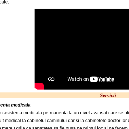
ale.
Servicii
tenta medicala
m asistenta medicala permanenta la un nivel avansat care se pli
lt medical la cabinetul caminului dar si la cabinetele doctorilor
mereu grija ca sanatatea sa fie pusa pe primul loc si ne facem 