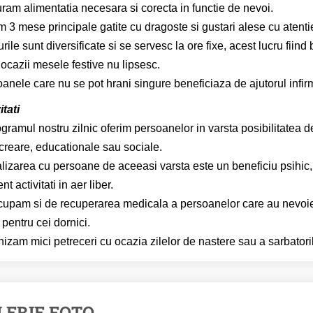
ram alimentatia necesara si corecta in functie de nevoi.
m 3 mese principale gatite cu dragoste si gustari alese cu atenti
rile sunt diversificate si se servesc la ore fixe, acest lucru fiin
a ocazii mesele festive nu lipsesc.
anele care nu se pot hrani singure beneficiaza de ajutorul infirm
itati
ogramul nostru zilnic oferim persoanelor in varsta posibilitatea de
creare, educationale sau sociale.
lizarea cu persoane de aceeasi varsta este un beneficiu psihic
nt activitati in aer liber.
upam si de recuperarea medicala a persoanelor care au nevoie si
e pentru cei dornici.
izam mici petreceri cu ocazia zilelor de nastere sau a sarbatoril
LERIE FOTO