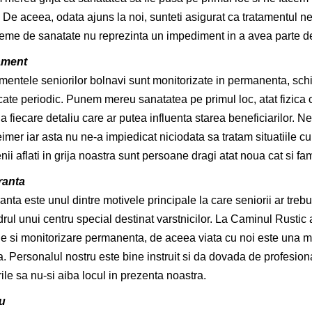
 De aceea, odata ajuns la noi, sunteti asigurat ca tratamentul ne
eme de sanatate nu reprezinta un impediment in a avea parte d
ament
mentele seniorilor bolnavi sunt monitorizate in permanenta, sch
icate periodic. Punem mereu sanatatea pe primul loc, atat fizica 
 la fiecare detaliu care ar putea influenta starea beneficiarilor. 
imer iar asta nu ne-a impiedicat niciodata sa tratam situatiile 
ii aflati in grija noastra sunt persoane dragi atat noua cat si fami
ranta
anta este unul dintre motivele principale la care seniorii ar tr
drul unui centru special destinat varstnicilor. La Caminul Rustic
ie si monitorizare permanenta, de aceea viata cu noi este una 
. Personalul nostru este bine instruit si da dovada de profesion
ile sa nu-si aiba locul in prezenta noastra.
u