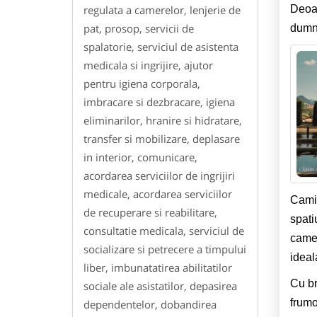
Deoar
regulata a camerelor, lenjerie de
pat, prosop, servicii de
dumne
spalatorie, serviciul de asistenta
medicala si ingrijire, ajutor
pentru igiena corporala,
imbracare si dezbracare, igiena
eliminarilor, hranire si hidratare,
transfer si mobilizare, deplasare
in interior, comunicare,
acordarea serviciilor de ingrijiri
medicale, acordarea serviciilor
Camin
de recuperare si reabilitare,
spati
consultatie medicala, serviciul de
camer
socializare si petrecere a timpului
ideal
liber, imbunatatirea abilitatilor
Cu br
sociale ale asistatilor, depasirea
frumo
dependentelor, dobandirea