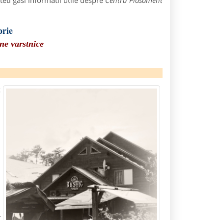
eti gasi informatii utile despre
Centru Plasament
prie
ne varstnice
n
n
a