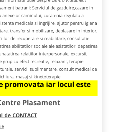
si informatii utile despre
Centru Plasament
lasament batrani: Serviciul de gazduire,cazare in
 a anexelor caminului, curatenia regulata a
istenta medicala si ingrijire, ajutor pentru igiena
are, transfer si mobilizare, deplasare in interior,
iilor de recuperare si reabilitare, consultatie
irea abilitatilor sociale ale asistatilor, depasirea
tatirea relatiilor interpersonale, excursii,
grup cu efect recreativ, relaxant, terapie
lturale, servicii suplimentare, consult medical de
dichiura, masaj si kinetoterapie
 promovata iar locul este
 Centre Plasament
rul de CONTACT
tie