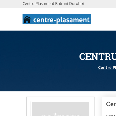
Centru Plasament Batrani Dorohoi
CENTRU
Centre P
Cen