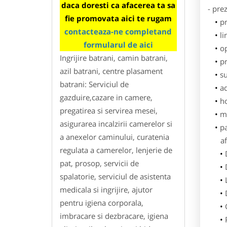
daca doresti ca afacerea ta sa
- pre
fie promovata aici te rugam
p
contacteaza-ne completand
li
formularul de aici
o
Ingrijire batrani, camin batrani,
pr
azil batrani, centre plasament
su
batrani: Serviciul de
ad
gazduire,cazare in camere,
h
pregatirea si servirea mesei,
m
asigurarea incalzirii camerelor si
p
a anexelor caminului, curatenia
af
regulata a camerelor, lenjerie de
pat, prosop, servicii de
spalatorie, serviciul de asistenta
medicala si ingrijire, ajutor
pentru igiena corporala,
imbracare si dezbracare, igiena