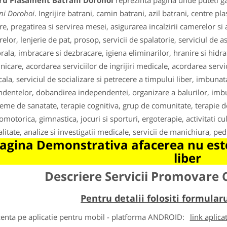
ru Plasament Batrani Dorohoi
reprezinta pagina unde puteti ga
ni Dorohoi
. Ingrijire batrani, camin batrani, azil batrani, centre p
e, pregatirea si servirea mesei, asigurarea incalzirii camerelor si
elor, lenjerie de pat, prosop, servicii de spalatorie, serviciul de as
rala, imbracare si dezbracare, igiena eliminarilor, hranire si hidrat
icare, acordarea serviciilor de ingrijiri medicale, acordarea servic
ala, serviciul de socializare si petrecere a timpului liber, imbunatat
dentelor, dobandirea independentei, organizare a balurilor, imbuna
eme de sanatate, terapie cognitiva, grup de comunitate, terapie de 
omotorica, gimnastica, jocuri si sporturi, ergoterapie, activitati cu
alitate, analize si investigatii medicale, servicii de manichiura, pe
agina Demonstrativa afacerea nu este
liber
Descriere Servicii Promovare
Pentru detalii folositi formula
zenta pe aplicatie pentru mobil - platforma
ANDROID
:
link aplica