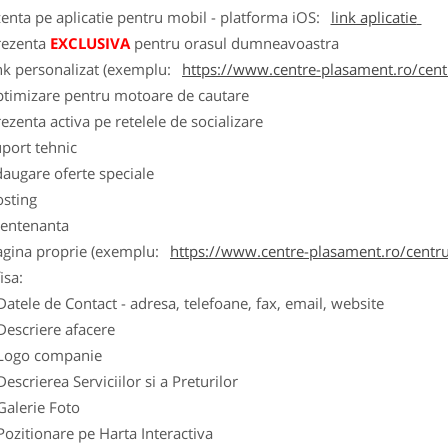
zenta pe aplicatie pentru mobil - platforma
iOS
:
link aplicatie
rezenta
EXCLUSIVA
pentru orasul dumneavoastra
nk personalizat (exemplu:
https://www.centre-plasament.ro/cent
ptimizare pentru motoare de cautare
ezenta activa pe retelele de socializare
port tehnic
augare oferte speciale
osting
entenanta
agina proprie (exemplu:
https://www.centre-plasament.ro/centr
isa:
Datele de Contact - adresa, telefoane, fax, email, website
Descriere afacere
Logo companie
Descrierea Serviciilor si a Preturilor
Galerie Foto
Pozitionare pe Harta Interactiva