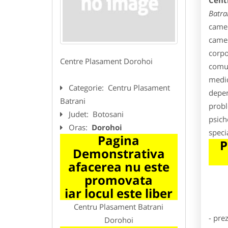
Cent
Batra
camer
camer
corpo
Centre Plasament Dorohoi
comun
medic
Categorie:
Centru Plasament
depen
Batrani
probl
Judet:
Botosani
psich
Oras:
Dorohoi
speci
Pagina
P
Demonstrativa
afacerea nu este
promovata
iar locul este liber
Centru Plasament Batrani
- pre
Dorohoi