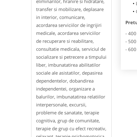
eliminarilor, hranire si hidratare,
transfer si mobilizare, deplasare
in interior, comunicare,
Pret
acordarea serviciilor de ingrijiri
medicale, acordarea serviciilor
- 400
de recuperare si reabilitare,
- 500
consultatie medicala, serviciul de
- 600
socializare si petrecere a timpului
liber, imbunatatirea abilitatilor
sociale ale asistatilor, depasirea
dependentelor, dobandirea
independentei, organizare a
balurilor, imbunatatirea relatiilor
interpersonale, excursii,
probleme de sanatate, terapie
cognitiva, grup de comunitate,
terapie de grup cu efect recreativ,
relaxant, terapie psichomotorica,