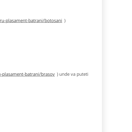
ru-plasament-batrani/botosani
)
u-plasament-batrani/brasov
) unde va puteti