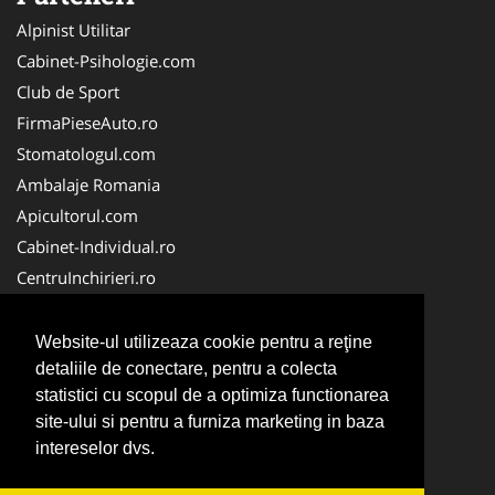
Alpinist Utilitar
Cabinet-Psihologie.com
Club de Sport
FirmaPieseAuto.ro
Stomatologul.com
Ambalaje Romania
Apicultorul.com
Cabinet-Individual.ro
CentruInchirieri.ro
Medic-Bun.com
FirmaDeratizare.ro
Website-ul utilizeaza cookie pentru a reţine
InstructorScoalaAuto.ro
detaliile de conectare, pentru a colecta
statistici cu scopul de a optimiza functionarea
SalonFrizerieCanina.com
site-ului si pentru a furniza marketing in baza
Scoala Auto
intereselor dvs.
Service-Reparatii.com