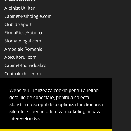
Alpinist Utilitar
Cabinet-Psihologie.com
Club de Sport
FirmaPieseAuto.ro
Stomatologul.com
Ambalaje Romania
Apicultorul.com
Cabinet-Individual.ro
CentruInchirieri.ro
Medic-Bun.com
FirmaDeratizare.ro
Website-ul utilizeaza cookie pentru a reţine
InstructorScoalaAuto.ro
detaliile de conectare, pentru a colecta
statistici cu scopul de a optimiza functionarea
SalonFrizerieCanina.com
site-ului si pentru a furniza marketing in baza
Scoala Auto
intereselor dvs.
Service-Reparatii.com