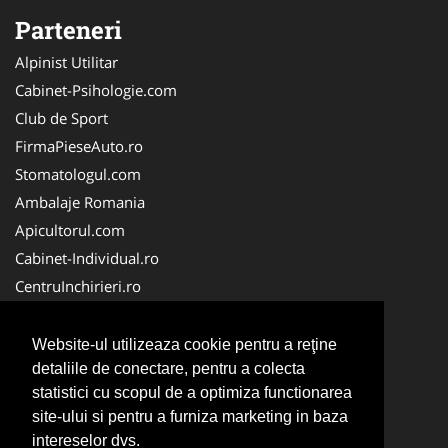
Parteneri
Alpinist Utilitar
Cabinet-Psihologie.com
Club de Sport
FirmaPieseAuto.ro
Stomatologul.com
Ambalaje Romania
Apicultorul.com
Cabinet-Individual.ro
CentruInchirieri.ro
Medic-Bun.com
FirmaDeratizare.ro
Website-ul utilizeaza cookie pentru a reţine
InstructorScoalaAuto.ro
detaliile de conectare, pentru a colecta
statistici cu scopul de a optimiza functionarea
SalonFrizerieCanina.com
site-ului si pentru a furniza marketing in baza
Scoala Auto
intereselor dvs.