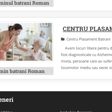
minul batrani Roman
CENTRU PLASA
Centru Plasament Batran
Avem locuri libere pentru 
fost diagnosticate cu Alzheim
mixta, persoane care au suferi
locomotor mediu sau sever si 
min batrani Roman
eneri