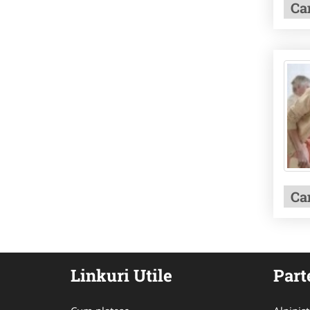
Ca
Ca
Linkuri Utile
Part