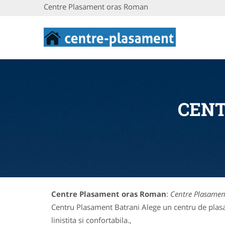
Centre Plasament oras Roman
CEN
Centre Plasament oras Roman
:
Centre Plasame
Centru Plasament Batrani Alege un centru de plasam
linistita si confortabila.,