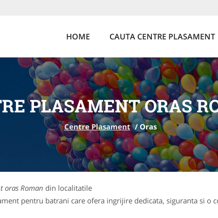
HOME
CAUTA CENTRE PLASAMENT
TRE PLASAMENT ORAS R
Centre Plasament
/
Oras
nt oras Roman
din localitatile
ent pentru batrani care ofera ingrijire dedicata, siguranta si o c