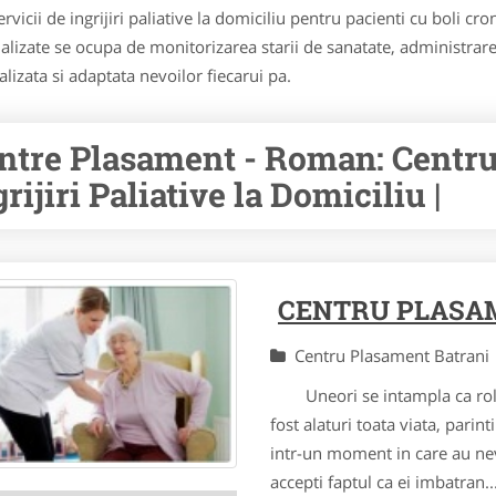
 servicii de ingrijiri paliative la domiciliu pentru pacienti cu boli c
alizate se ocupa de monitorizarea starii de sanatate, administrarea
alizata si adaptata nevoilor fiecarui pa.
ntre Plasament - Roman: Centru
rijiri Paliative la Domiciliu |
CENTRU PLASA
Centru Plasament Batran
Uneori se intampla ca roluri
fost alaturi toata viata, parin
intr-un moment in care au nevoi
accepti faptul ca ei imbatran..