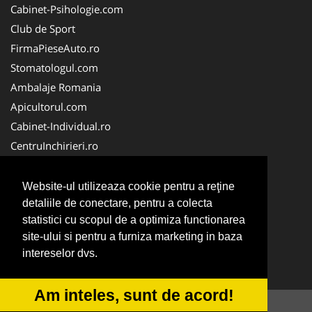
Cabinet-Psihologie.com
Club de Sport
FirmaPieseAuto.ro
Stomatologul.com
Ambalaje Romania
Apicultorul.com
Cabinet-Individual.ro
CentruInchirieri.ro
Medic-Bun.com
FirmaDeratizare.ro
Website-ul utilizeaza cookie pentru a reţine
InstructorScoalaAuto.ro
detaliile de conectare, pentru a colecta
statistici cu scopul de a optimiza functionarea
SalonFrizerieCanina.com
site-ului si pentru a furniza marketing in baza
Scoala Auto
intereselor dvs.
Service-Reparatii.com
Am inteles, sunt de acord!