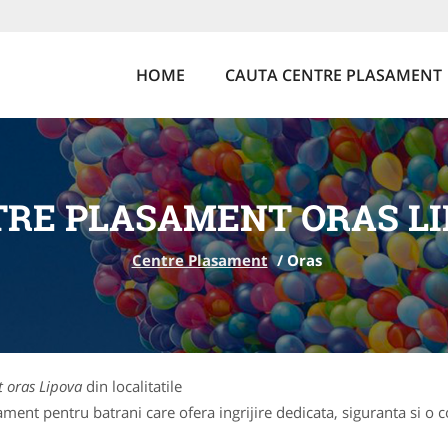
HOME
CAUTA CENTRE PLASAMENT
RE PLASAMENT ORAS L
Centre Plasament
/
Oras
 oras Lipova
din localitatile
ent pentru batrani care ofera ingrijire dedicata, siguranta si o c