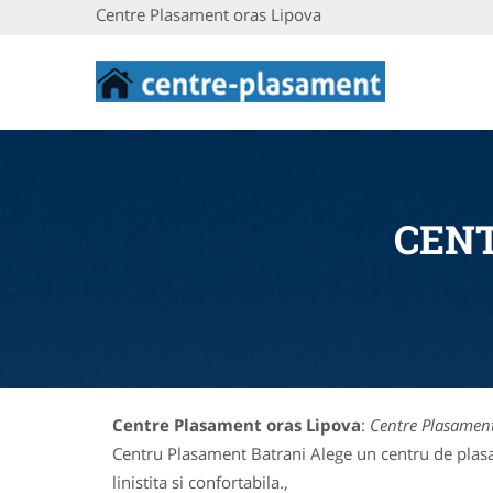
Centre Plasament oras Lipova
CENT
Centre Plasament oras Lipova
:
Centre Plasament
Centru Plasament Batrani Alege un centru de plasam
linistita si confortabila.,