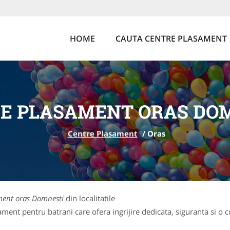
HOME
CAUTA CENTRE PLASAMENT
E PLASAMENT ORAS DO
Centre Plasament
/
Oras
ment oras Domnesti
din localitatile
ent pentru batrani care ofera ingrijire dedicata, siguranta si o c