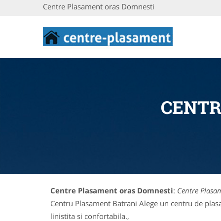
Centre Plasament oras Domnesti
CENTR
Centre Plasament oras Domnesti
:
Centre Plasa
Centru Plasament Batrani Alege un centru de plasam
linistita si confortabila.,