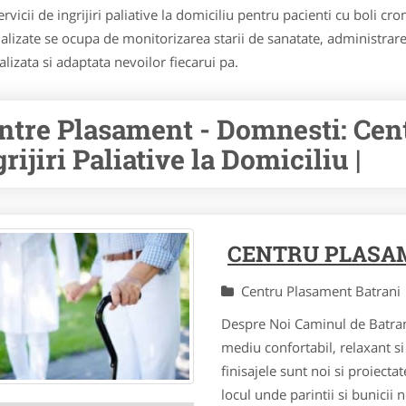
 servicii de ingrijiri paliative la domiciliu pentru pacienti cu boli c
alizate se ocupa de monitorizarea starii de sanatate, administrarea
alizata si adaptata nevoilor fiecarui pa.
ntre Plasament - Domnesti: Cent
rijiri Paliative la Domiciliu |
CENTRU PLASA
Centru Plasament Batran
Despre Noi Caminul de Batran
mediu confortabil, relaxant si 
finisajele sunt noi si proiecta
locul unde parintii si bunicii n