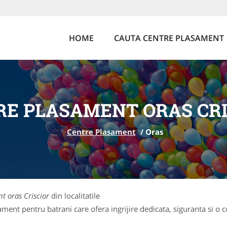
HOME
CAUTA CENTRE PLASAMENT
RE PLASAMENT ORAS CRI
Centre Plasament
/
Oras
t oras Criscior
din localitatile
ent pentru batrani care ofera ingrijire dedicata, siguranta si o c