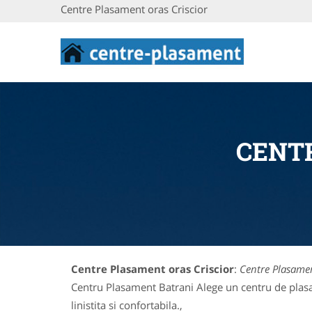
Centre Plasament oras Criscior
CENT
Centre Plasament oras Criscior
:
Centre Plasamen
Centru Plasament Batrani Alege un centru de plasam
linistita si confortabila.,