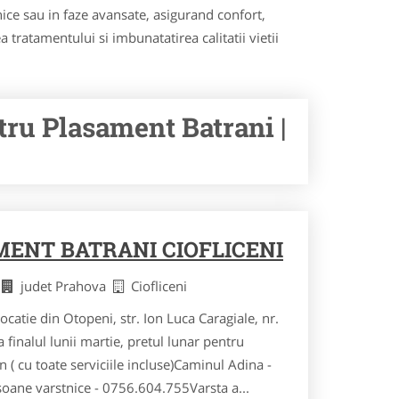
ronice sau in faze avansate, asigurand confort,
 tratamentului si imbunatatirea calitatii vietii
tru Plasament Batrani |
ENT BATRANI CIOFLICENI
i
judet Prahova
Ciofliceni
catie din Otopeni, str. Ion Luca Caragiale, nr.
 finalul lunii martie, pretul lunar pentru
n ( cu toate serviciile incluse)Caminul Adina -
soane varstnice - 0756.604.755Varsta a...