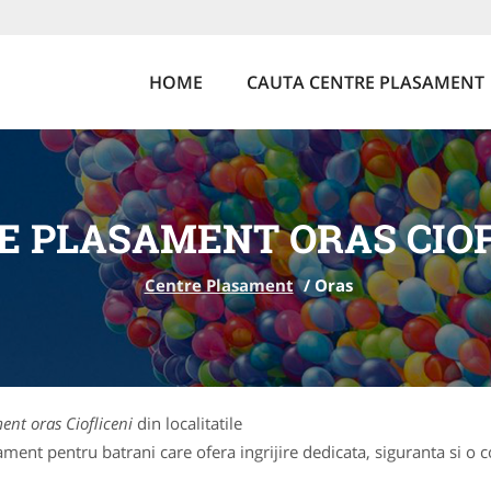
HOME
CAUTA CENTRE PLASAMENT
E PLASAMENT ORAS CIOF
Centre Plasament
/
Oras
ent oras Ciofliceni
din localitatile
ent pentru batrani care ofera ingrijire dedicata, siguranta si o c