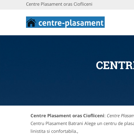
Centre Plasament oras Ciofliceni
CENTR
Centre Plasament oras Ciofliceni
:
Centre Plasam
Centru Plasament Batrani Alege un centru de plasam
linistita si confortabila.,