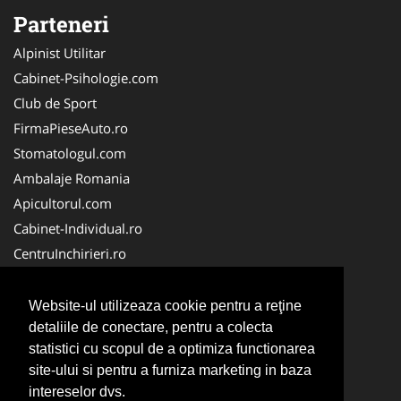
Parteneri
Alpinist Utilitar
Cabinet-Psihologie.com
Club de Sport
FirmaPieseAuto.ro
Stomatologul.com
Ambalaje Romania
Apicultorul.com
Cabinet-Individual.ro
CentruInchirieri.ro
Medic-Bun.com
FirmaDeratizare.ro
Website-ul utilizeaza cookie pentru a reţine
InstructorScoalaAuto.ro
detaliile de conectare, pentru a colecta
statistici cu scopul de a optimiza functionarea
SalonFrizerieCanina.com
site-ului si pentru a furniza marketing in baza
Scoala Auto
intereselor dvs.