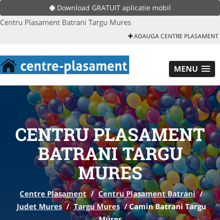
Download GRATUIT aplicatie mobil
Centru Plasament Batrani Targu Mures
ADAUGA CENTRE PLASAMENT
MENU
CENTRU PLASAMENT
BATRANI TARGU
MURES
Centre Plasament
/
Centru Plasament Batrani
/
Judet Mures
/
Targu Mures
/
Camin Batrani Targu
Mures